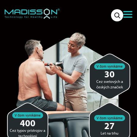
V čom vynikáme
30
Cez svetových a
českých značiek
V čom vynikáme
V čom vynikáme
400
27
Cez typov prístrojov a
Let na trhu
technológií