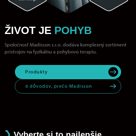
ŽIVOT JE
POHYB
Spoločnosť Madisson s.r.o. dodáva komplexný sortiment
prístrojov na fyzikálnu a pohybovú terapiu.
Produkty
6 dôvodov, prečo Madisson
Vyberte si to najlepšie