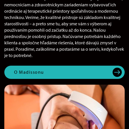
nemocniciam a zdravotníckym zariadeniam vybavovať ich
ordinácie aj terapeutické priestory spoľahlivou a modernou
technikou. Veríme, že kvalitné prístroje sú základom kvalitnej
starostlivosti – a preto sme tu, aby sme vám s výberom aj
používaním pomohli od začiatku až do konca. Našou
prednosťou je osobný prístup. Načúvame potrebám každého
klienta a spoločne hľadáme riešenia, ktoré dávajú zmysel v
praxi. Poradíme, zaškolíme a postaráme sa o servis, kedykoľvek
je to potrebné.
O Madissonu