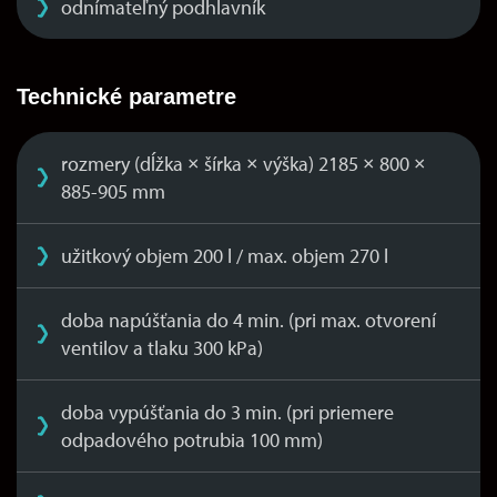
odnímateľný podhlavník
Technické parametre
rozmery (dĺžka × šírka × výška) 2185 × 800 ×
885-905 mm
užitkový objem 200 l / max. objem 270 l
doba napúšťania do 4 min. (pri max. otvorení
ventilov a tlaku 300 kPa)
doba vypúšťania do 3 min. (pri priemere
odpadového potrubia 100 mm)