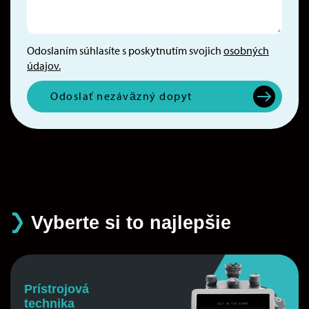
Odoslaním súhlasíte s poskytnutím svojich
osobných
údajov.
Odoslať nezáväzný dopyt
Vyberte si to najlepšie
Prístrojová
technika